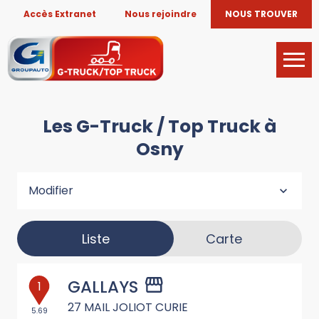
Accès Extranet
Nous rejoindre
NOUS TROUVER
Les G-Truck / Top Truck à
Osny
Modifier
Liste
Carte
GALLAYS
1
27 MAIL JOLIOT CURIE
5.69