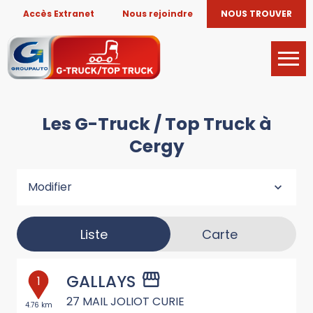
Accès Extranet
Nous rejoindre
NOUS TROUVER
Les G-Truck / Top Truck à
Cergy
Modifier
Liste
Carte
GALLAYS
1
27 MAIL JOLIOT CURIE
4.76 km