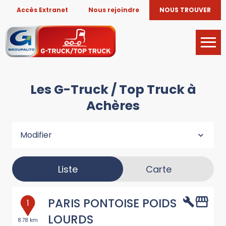
Accès Extranet
Nous rejoindre
NOUS TROUVER
Les G-Truck / Top Truck à
Achères
Modifier
Liste
Carte
PARIS PONTOISE POIDS
1
LOURDS
8.78 km