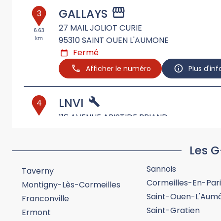
GALLAYS
3
27 MAIL JOLIOT CURIE
6.63
km
95310
SAINT OUEN L'AUMONE
Fermé
Afficher le numéro
Plus d'in
LNVI
4
116 AVENUE ARISTIDE BRIAND
18.93
km
93150
LE BLANC MESNIL
Fermé
Les G
Afficher le numéro
Plus d'in
Sannois
Taverny
Cormeilles-En-Pari
Montigny-Lès-Cormeilles
SAFO TRUCKS
5
Saint-Ouen-L'Aum
Franconville
7 RUE HELENE BOUCHER
Saint-Gratien
34.97
Ermont
km
91380
CHILLY MAZARIN