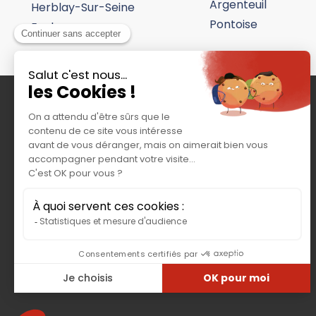
Argenteuil
Herblay-Sur-Seine
Fermé
Pontoise
Eaubonne
Afficher le numéro
Plus d'in
G-TRUCK / TOP TRUCK
20, avenue André Malraux
92309 LEVALLOIS PERRET