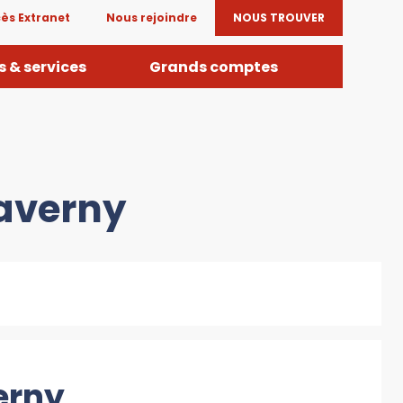
ès Extranet
Nous rejoindre
NOUS TROUVER
 & services
Grands comptes
Taverny
erny