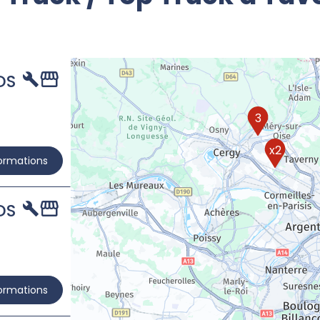
DS
3
x2
formations
DS
formations