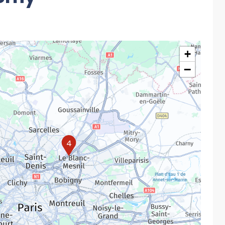
+
−
4