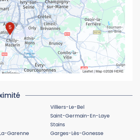
5
Leaflet
| Map ©2026
HERE
ximité
Villiers-Le-Bel
Saint-Germain-En-Laye
Stains
-La-Garenne
Garges-Lès-Gonesse