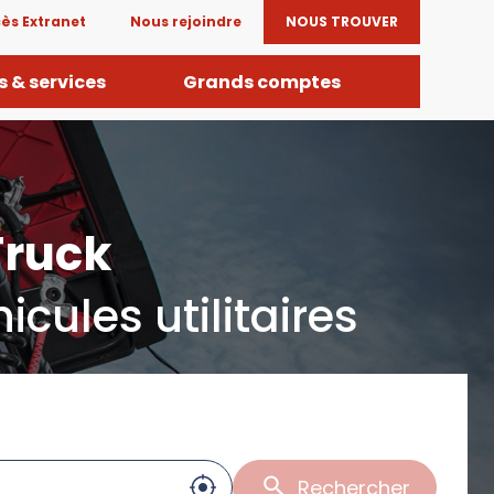
ès Extranet
Nous rejoindre
NOUS TROUVER
 & services
Grands comptes
Truck
cules utilitaires
Rechercher