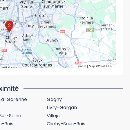
2
Leaflet
| Map ©2026
HERE
ximité
-La-Garenne
Gagny
Livry-Gargan
-Sur-Seine
Villejuif
s-Bois
Clichy-Sous-Bois