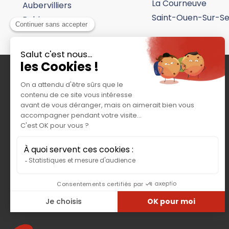
La Courneuve
Aubervilliers
Ouvert 08:30 - 12:00 et 13:30 - 18:00
Saint-Ouen-Sur-Se
Bobigny
Afficher le numéro
Plus d'in
G-TRUCK / TOP TRUCK
20, avenue André Malraux
92309 LEVALLOIS PERRET