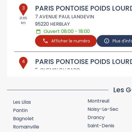
PARIS PONTOISE POIDS LOUR
3
7 AVENUE PAUL LANGEVIN
21.65
km
95220
HERBLAY
Ouvert 08:00 - 18:00
Afficher le numéro
Plus d'in
PARIS PONTOISE POIDS LOUR
4
5, CHEMIN DU PARC
22.42
km
95480
PIERRELAYE
Fermé
Les G
Afficher le numéro
Plus d'in
Montreuil
Les Lilas
Noisy-Le-Sec
Pantin
GALLAYS
5
Drancy
Bagnolet
27 MAIL JOLIOT CURIE
Saint-Denis
26.86
Romainville
km
95310
SAINT OUEN L'AUMONE