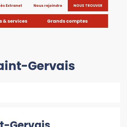
ès Extranet
Nous rejoindre
NOUS TROUVER
 & services
Grands comptes
aint-Gervais
nt-Gervais