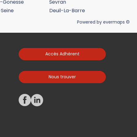
s-Gonesse
Sevran
-Seine
Deuil-La-Barre
Powered by
evermaps ©
Accès Adhérent
Nous trouver