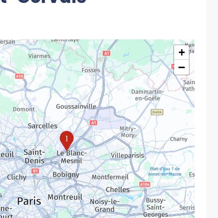
+
−
1