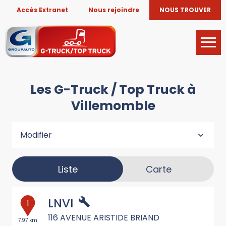
Accès Extranet
Nous rejoindre
NOUS TROUVER
Les G-Truck / Top Truck à
Villemomble
Modifier
Liste
Carte
LNVI
1
116 AVENUE ARISTIDE BRIAND
7.97 km