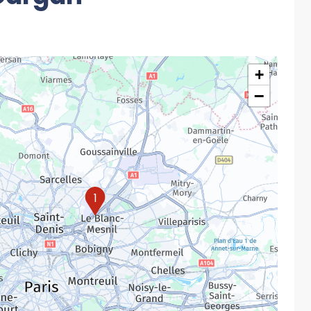
+
−
1