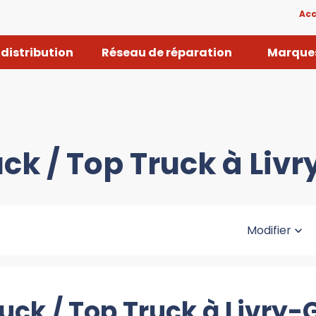
Acc
distribution
Réseau de réparation
Marques
uck / Top Truck à Liv
Modifier
uck / Top Truck à Livry