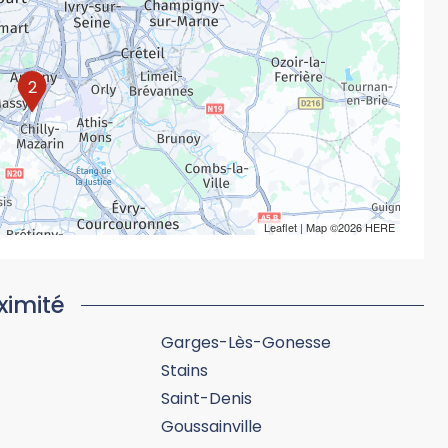
2
Leaflet
| Map ©2026
HERE
ximité
Garges-Lès-Gonesse
Stains
Saint-Denis
Goussainville