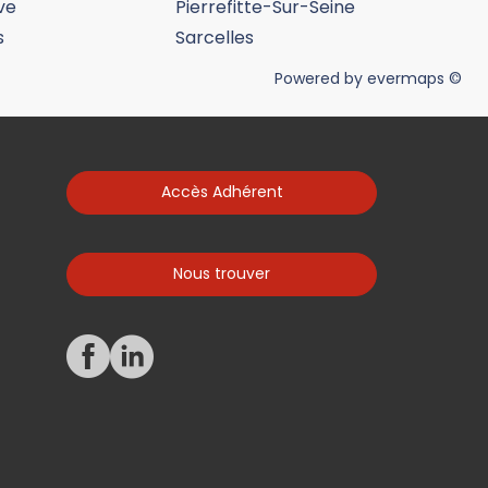
ve
Pierrefitte-Sur-Seine
s
Sarcelles
Powered by
evermaps ©
Accès Adhérent
Nous trouver