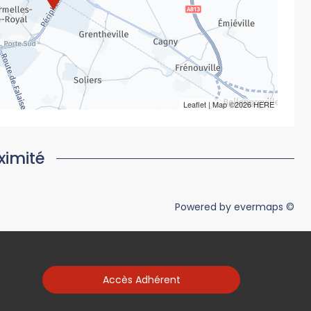
Leaflet
| Map ©2026
HERE
ximité
Powered by
evermaps ©
Accès Adhérent