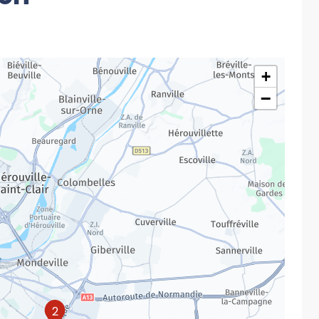
+
−
2