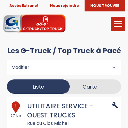
Accès Extranet
Nous rejoindre
NOUS TROUVER
Les G-Truck / Top Truck à Pacé
Modifier
Liste
Carte
UTILITAIRE SERVICE -
1
OUEST TRUCKS
3.71 km
Rue du Clos Michel