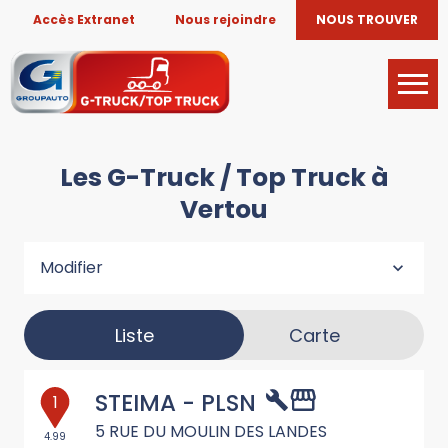
Accès Extranet
Nous rejoindre
NOUS TROUVER
Les G-Truck / Top Truck à
Vertou
Modifier
Liste
Carte
STEIMA - PLSN
1
5 RUE DU MOULIN DES LANDES
4.99