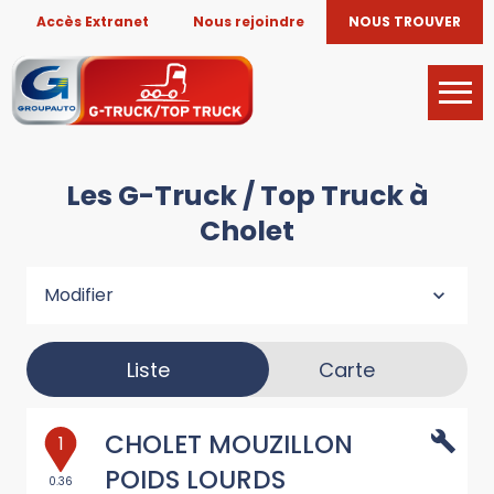
Accès Extranet
Nous rejoindre
NOUS TROUVER
Les G-Truck / Top Truck à
Cholet
Modifier
Liste
Carte
CHOLET MOUZILLON
1
POIDS LOURDS
0.36