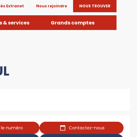
ès Extranet
Nous rejoindre
NOUS TROUVER
 & services
Grands comptes
UL
r le numéro
Contactez-nous