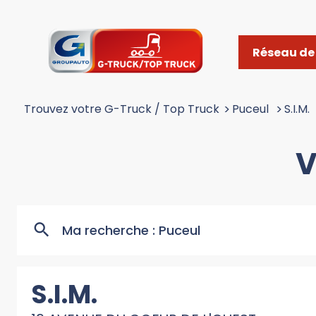
Réseau de 
Trouvez votre G-Truck / Top Truck
>
Puceul
>
S.I.M.
V
Ma recherche :
Puceul
S.I.M.