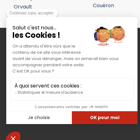
Couëron
Orvault
G-TRUCK / TOP TRUCK
20, avenue André Malraux
92309 LEVALLOIS PERRET