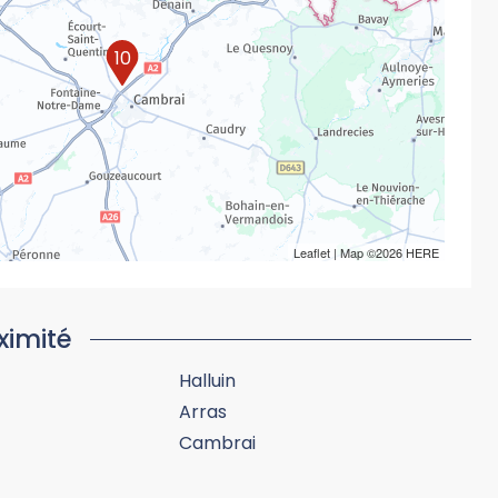
10
Leaflet
| Map ©2026
HERE
ximité
Halluin
Arras
Cambrai