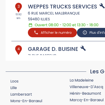
WEPPES TRUCKS SERVICES
3
6 RUE MARCEL MALBRANQUE
13.92
km
59480
ILLIES
Ouvert 08:00 - 12:00 et 13:30 - 18:00
Afficher le numéro
Plus d'in
GARAGE D. BUISINE
4
ZI RUE PASTEUR
15.22
km
59280
BOIS GRENIER
Ouvert 08:00 - 12:00 et 14:00 - 18:00
Les G
Afficher le numéro
Plus d'in
La Madeleine
Loos
Villeneuve-D'Ascq
Lille
GARAGE DE LA PILATERIE
5
Hénin-Beaumont
Lambersart
411 ZI PORTUAIRE
Marcq-En-Barœul
16.01
Mons-En-Barœul
km
59118
WAMBRECHIES