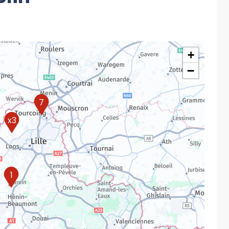
+
−
7
x3
1