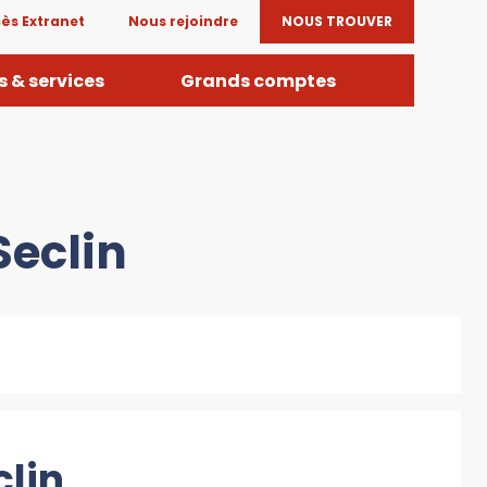
ès Extranet
Nous rejoindre
NOUS TROUVER
 & services
Grands comptes
Seclin
clin