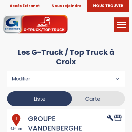
Accès Extranet
Nous rejoindre
NOUS TROUVER
Les G-Truck / Top Truck à
Croix
Modifier
Liste
Carte
GROUPE
1
VANDENBERGHE
4.94 km