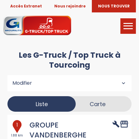
Accès Extranet
Nous rejoindre
NOUS TROUVER
Les G-Truck / Top Truck à
Tourcoing
Modifier
Liste
Carte
GROUPE
1
VANDENBERGHE
1.88 km