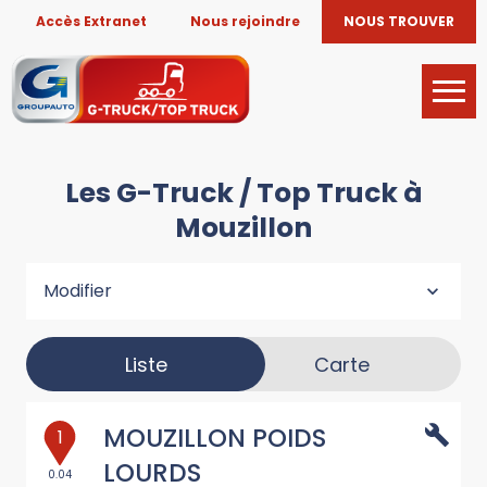
Accès Extranet
Nous rejoindre
NOUS TROUVER
Les G-Truck / Top Truck à
Mouzillon
Modifier
Liste
Carte
MOUZILLON POIDS
1
LOURDS
0.04