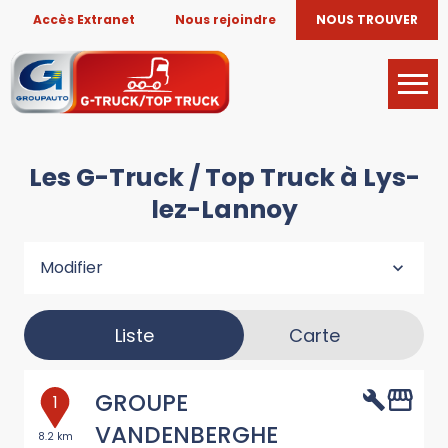
Accès Extranet
Nous rejoindre
NOUS TROUVER
Les G-Truck / Top Truck à Lys-
lez-Lannoy
Modifier
Liste
Carte
GROUPE
1
VANDENBERGHE
8.2 km