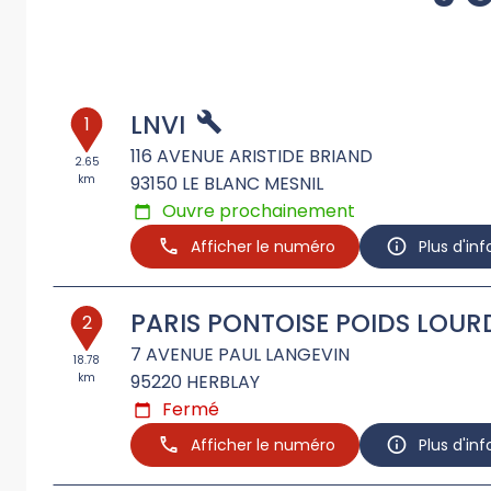
LNVI
1
116 AVENUE ARISTIDE BRIAND
2.65
km
93150
LE BLANC MESNIL
Ouvre prochainement
Afficher le numéro
Plus d'in
PARIS PONTOISE POIDS LOUR
2
7 AVENUE PAUL LANGEVIN
18.78
km
95220
HERBLAY
Fermé
Afficher le numéro
Plus d'in