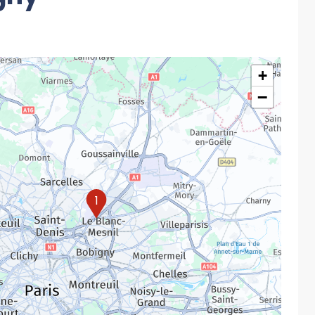
+
−
1