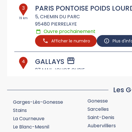
PARIS PONTOISE POIDS LOUR
3
5, CHEMIN DU PARC
19 km
95480
PIERRELAYE
Ouvre prochainement
Afficher le numéro
Plus d'in
GALLAYS
4
27 MAIL JOLIOT CURIE
22.89
km
95310
SAINT OUEN L'AUMONE
Ouvre prochainement
Les G
Afficher le numéro
Plus d'in
Gonesse
Garges-Lès-Gonesse
Sarcelles
Stains
SAFO TRUCKS
5
Saint-Denis
La Courneuve
7 RUE HELENE BOUCHER
Aubervilliers
27.82
Le Blanc-Mesnil
km
91380
CHILLY MAZARIN