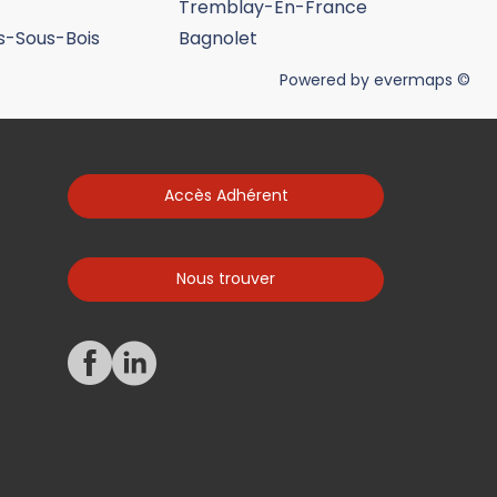
Tremblay-En-France
ns-Sous-Bois
Bagnolet
Powered by
evermaps ©
Accès Adhérent
Nous trouver