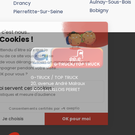
Aulnay-Sous-Bois
Drancy
Ouvre prochainement
Bobigny
Pierrefitte-Sur-Seine
Afficher le numéro
Plus d'in
G-TRUCK / TOP TRUCK
20, avenue André Malraux
92309 LEVALLOIS PERRET