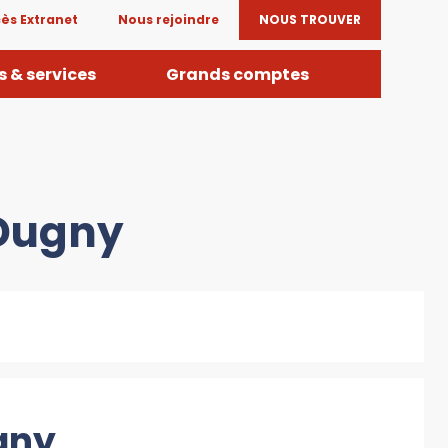
ès Extranet
Nous rejoindre
NOUS TROUVER
 & services
Grands comptes
 Dugny
gny