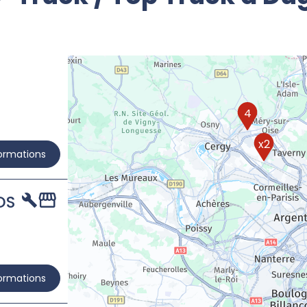
4
x2
formations
DS
formations