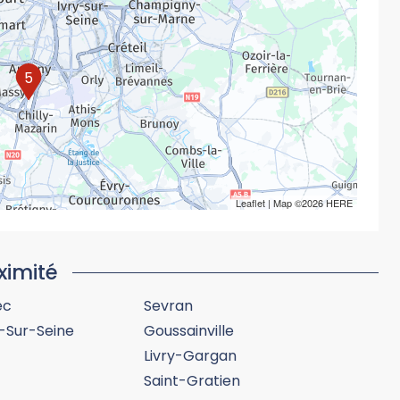
5
Leaflet
| Map ©2026
HERE
ximité
ec
Sevran
-Sur-Seine
Goussainville
Livry-Gargan
Saint-Gratien