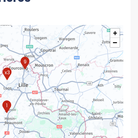
+
−
9
x3
1