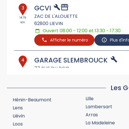
GCVI
3
ZAC DE L'ALOUETTE
14.79
km
62800
LIEVIN
Ouvert 08:00 - 12:00 et 13:30 - 17:30
Afficher le numéro
Plus d'in
GARAGE SLEMBROUCK
4
77 RUE DU BOIS
19.62
km
62840
FAUQUISSART
Ouvert 08:00 - 12:00 et 14:00 - 18:00
Les G
Afficher le numéro
Plus d'in
Lille
Hénin-Beaumont
Lambersart
Lens
GROUPE VANDENBERGHE
5
Arras
Liévin
12 AVENUE DE LA ROTONDE
La Madeleine
19.93
Loos
km
59160
LOMME