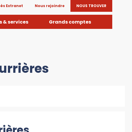
ès Extranet
Nous rejoindre
NOUS TROUVER
 & services
Grands comptes
urrières
rières