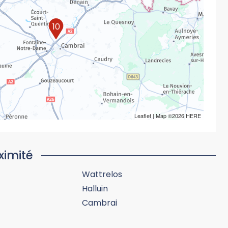
10
Leaflet
| Map ©2026
HERE
ximité
Wattrelos
Halluin
Cambrai