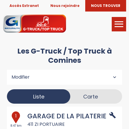
Accès Extranet
Nous rejoindre
NOUS TROUVER
Les G-Truck / Top Truck à
Comines
Modifier
Liste
Carte
GARAGE DE LA PILATERIE
1
411 ZI PORTUAIRE
8.47 km