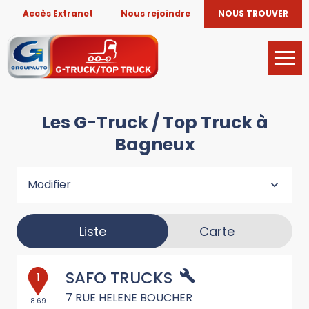
Accès Extranet
Nous rejoindre
NOUS TROUVER
Les G-Truck / Top Truck à
Bagneux
Modifier
Liste
Carte
SAFO TRUCKS
1
7 RUE HELENE BOUCHER
8.69