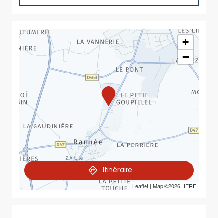
+
−
Itinéraire
Leaflet
| Map ©2026
HERE