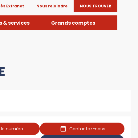
ès Extranet
Nous rejoindre
NOUS TROUVER
 & services
Grands comptes
E
r le numéro
Contactez-nous