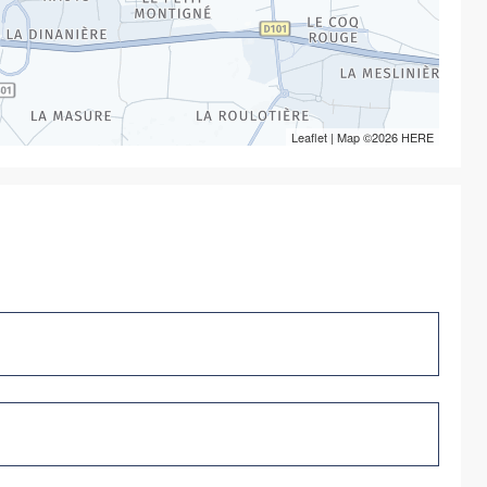
Leaflet
| Map ©2026
HERE