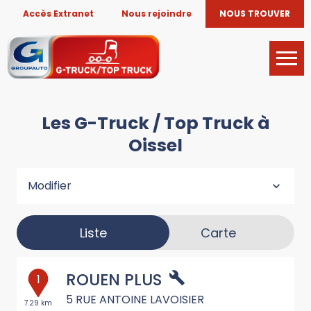
Accès Extranet
Nous rejoindre
NOUS TROUVER
Les G-Truck / Top Truck à
Oissel
Modifier
Liste
Carte
ROUEN PLUS
1
5 RUE ANTOINE LAVOISIER
7.29 km