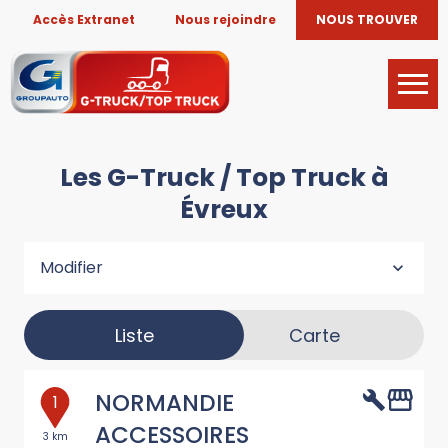
Accès Extranet
Nous rejoindre
NOUS TROUVER
Les G-Truck / Top Truck à
Évreux
Modifier
Liste
Carte
NORMANDIE
1
ACCESSOIRES
3 km