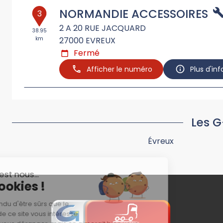
NORMANDIE ACCESSOIRES
3
2 A 20 RUE JACQUARD
38.95
km
27000
EVREUX
Fermé
Afficher le numéro
Plus d'in
Les G
Évreux