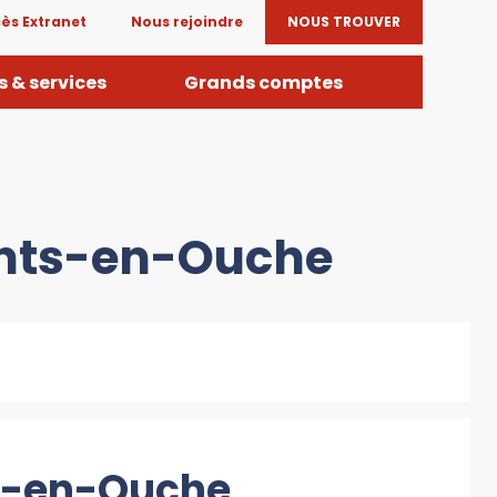
ès Extranet
Nous rejoindre
NOUS TROUVER
 & services
Grands comptes
Sants-en-Ouche
ts-en-Ouche