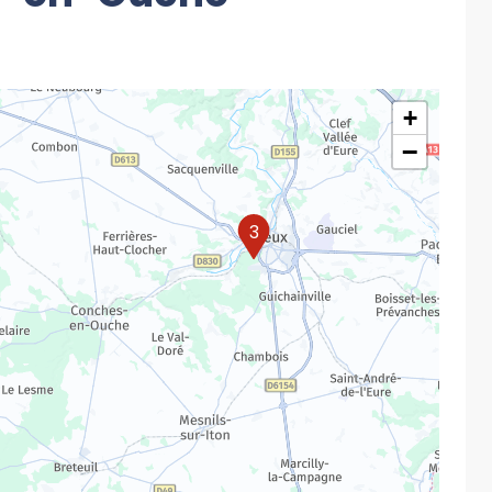
+
−
3