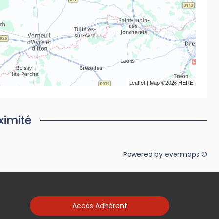
Leaflet
| Map ©2026
HERE
ximité
Powered by
evermaps ©
Accès Adhérent