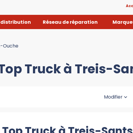
Acc
distribution
Réseau de réparation
Marques
n-Ouche
 Top Truck à Treis-
Modifier
/ Top Truck à Treis-San