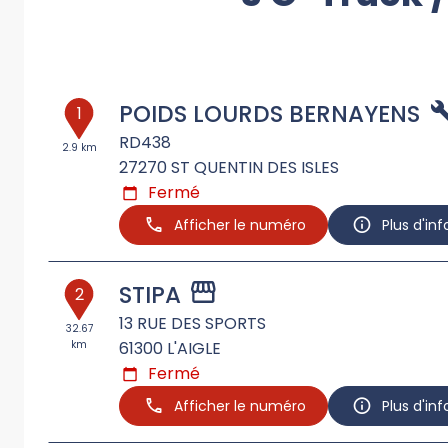
POIDS LOURDS BERNAYENS
1
RD438
2.9 km
27270
ST QUENTIN DES ISLES
Fermé
Afficher le numéro
Plus d'in
STIPA
2
13 RUE DES SPORTS
32.67
km
61300
L'AIGLE
Fermé
Afficher le numéro
Plus d'in