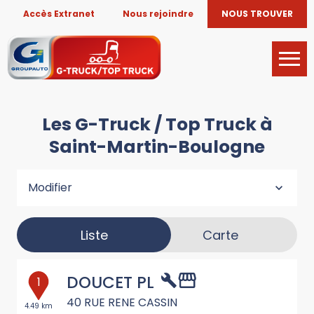
Accès Extranet
Nous rejoindre
NOUS TROUVER
Les G-Truck / Top Truck à
Saint-Martin-Boulogne
Modifier
Liste
Carte
DOUCET PL
1
40 RUE RENE CASSIN
4.49 km