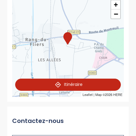
+
−
Itinéraire
Leaflet
| Map ©2026
HERE
Contactez-nous