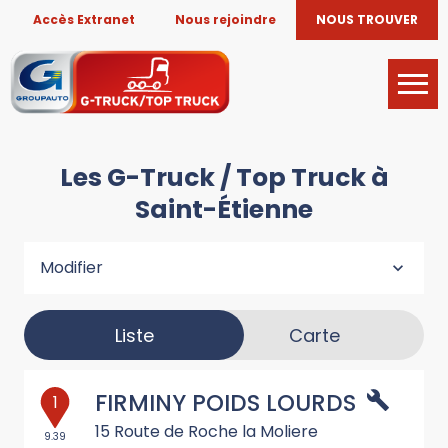
Accès Extranet
Nous rejoindre
NOUS TROUVER
Les G-Truck / Top Truck à
Saint-Étienne
Modifier
Liste
Carte
FIRMINY POIDS LOURDS
1
15 Route de Roche la Moliere
9.39