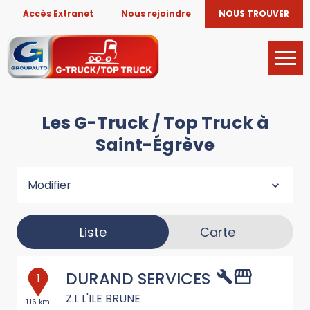
Accès Extranet
Nous rejoindre
NOUS TROUVER
Les G-Truck / Top Truck à
Saint-Égrève
Modifier
Liste
Carte
DURAND SERVICES
1
Z.I. L'ILE BRUNE
1.16 km