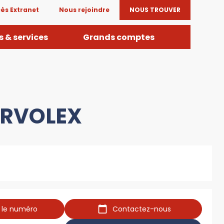
ès Extranet
Nous rejoindre
NOUS TROUVER
 & services
Grands comptes
ERVOLEX
r le numéro
Contactez-nous