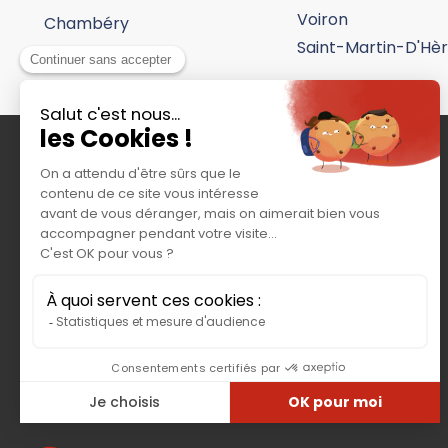
Voiron
Chambéry
Saint-Martin-D'Hè
G-TRUCK / TOP TRUCK
20, avenue André Malraux
92309 LEVALLOIS PERRET