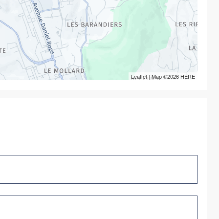
Leaflet
| Map ©2026
HERE