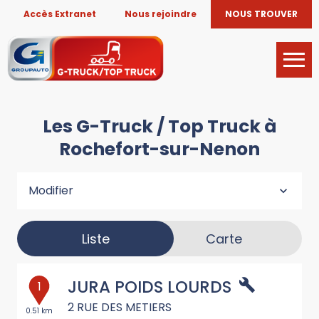
Accès Extranet
Nous rejoindre
NOUS TROUVER
Les G-Truck / Top Truck à
Rochefort-sur-Nenon
Modifier
Liste
Carte
JURA POIDS LOURDS
1
2 RUE DES METIERS
0.51 km