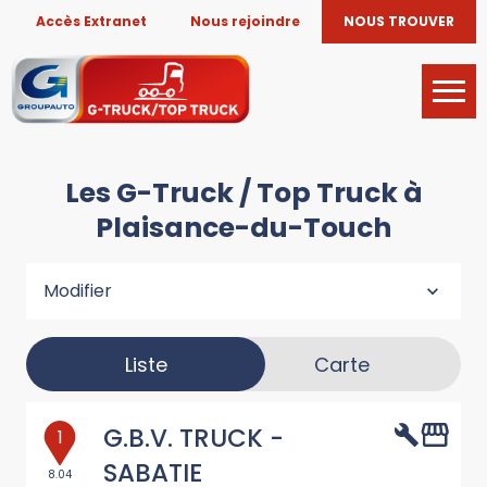
Accès Extranet
Nous rejoindre
NOUS TROUVER
Les G-Truck / Top Truck à
Plaisance-du-Touch
Modifier
Liste
Carte
G.B.V. TRUCK -
1
SABATIE
8.04