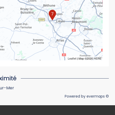
7
Leaflet
| Map ©2026
HERE
ximité
ur-Mer
Powered by
evermaps ©