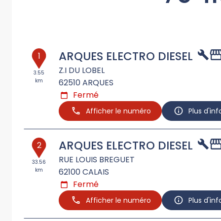
ARQUES ELECTRO DIESEL
1
Z.I DU LOBEL
3.55
km
62510
ARQUES
Fermé
Afficher le numéro
Plus d'in
ARQUES ELECTRO DIESEL
2
RUE LOUIS BREGUET
33.56
km
62100
CALAIS
Fermé
Afficher le numéro
Plus d'in