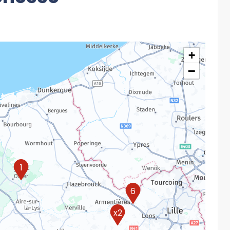
+
−
1
6
x2