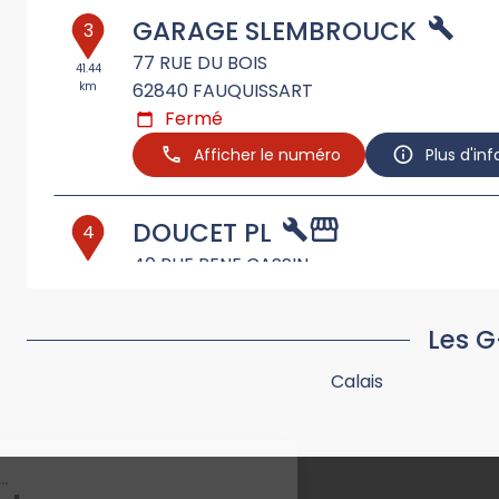
GARAGE SLEMBROUCK
3
77 RUE DU BOIS
41.44
km
62840
FAUQUISSART
Fermé
Afficher le numéro
Plus d'in
DOUCET PL
4
40 RUE RENE CASSIN
45.49
km
62230
OUTREAU
Fermé
Les G
Afficher le numéro
Plus d'in
Calais
WEPPES TRUCKS SERVICES
5
6 RUE MARCEL MALBRANQUE
46.05
km
59480
ILLIES