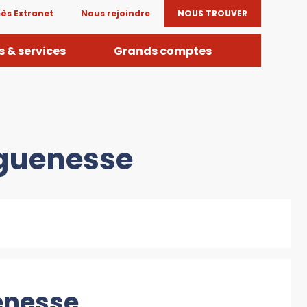
ès Extranet
Nous rejoindre
NOUS TROUVER
 & services
Grands comptes
nguenesse
enesse