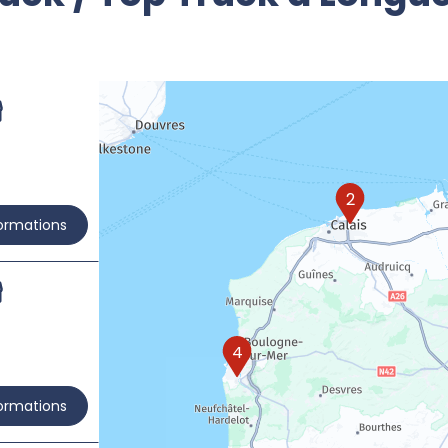
2
formations
4
formations