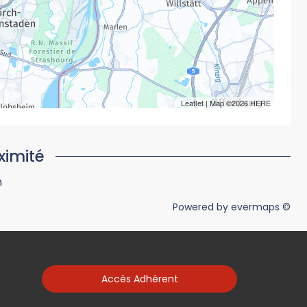
Leaflet
| Map ©2026
HERE
ximité
m
Powered by
evermaps ©
Accès Adhérent