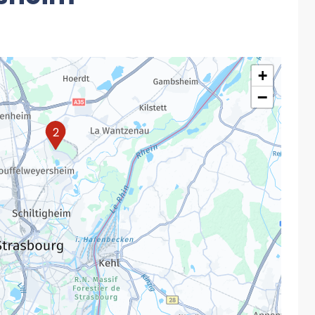
+
−
2