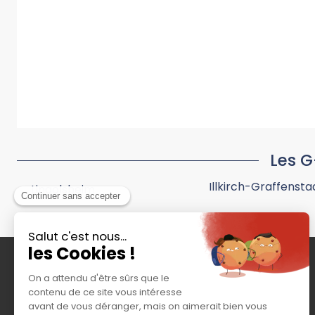
Les G
Illkirch-Graffenst
Lingolsheim