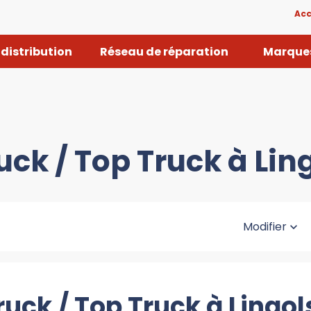
Acc
distribution
Réseau de réparation
Marques
uck / Top Truck à Li
Modifier
ruck / Top Truck à Lingo