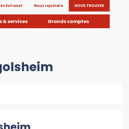
ès Extranet
Nous rejoindre
NOUS TROUVER
 & services
Grands comptes
ngolsheim
lsheim