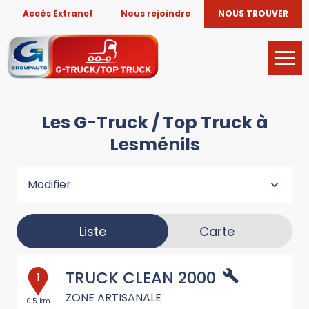
Accès Extranet
Nous rejoindre
NOUS TROUVER
Les G-Truck / Top Truck à
Lesménils
Modifier
Liste
Carte
TRUCK CLEAN 2000
1
ZONE ARTISANALE
0.5 km