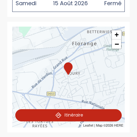
Samedi
15
Août
2026
Fermé
+
−
Itinéraire
Leaflet
| Map ©2026
HERE