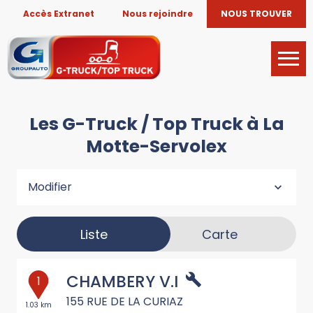
Accès Extranet
Nous rejoindre
NOUS TROUVER
Les G-Truck / Top Truck à La
Motte-Servolex
Modifier
Liste
Carte
CHAMBERY V.I
1
155 RUE DE LA CURIAZ
1.03 km