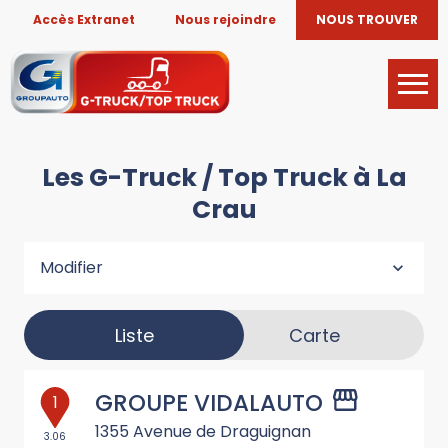
Accès Extranet
Nous rejoindre
NOUS TROUVER
Les G-Truck / Top Truck à La
Crau
Modifier
Liste
Carte
GROUPE VIDALAUTO
1
1355 Avenue de Draguignan
3.06