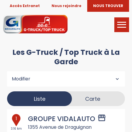
Accès Extranet
Nous rejoindre
NOUS TROUVER
Les G-Truck / Top Truck à La
Garde
Modifier
Liste
Carte
GROUPE VIDALAUTO
1
1355 Avenue de Draguignan
3.16 km