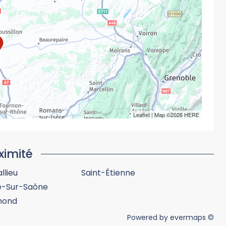
Leaflet
| Map ©2026
HERE
ximité
llieu
Saint-Étienne
he-Sur-Saône
mond
Powered by
evermaps ©