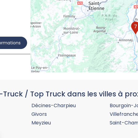
7
formations
-Truck / Top Truck dans les villes à pro
formations
Décines-Charpieu
Bourgoin-Ja
Givors
Villefranc
Meyzieu
Saint-Cha