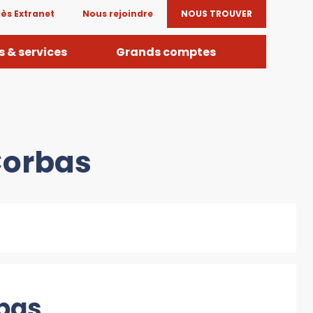
ès Extranet
Nous rejoindre
NOUS TROUVER
 & services
Grands comptes
Corbas
rbas