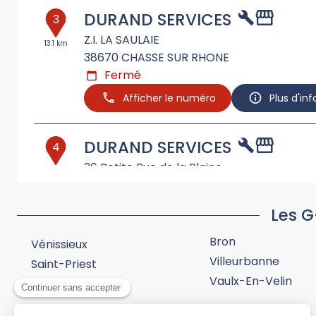
DURAND SERVICES
3
Z.I. LA SAULAIE
13.1 km
38670
CHASSE SUR RHONE
Fermé
Afficher le numéro
Plus d'in
DURAND SERVICES
4
36 Petite Rue de la Plaine
28.95
km
38300
Bourgoin-Jallieu
Fermé
Les G
Afficher le numéro
Plus d'in
Bron
Vénissieux
Villeurbanne
Saint-Priest
GARAGE VERICEL
5
Vaulx-En-Velin
175 RUE DU CANAL
31.62
km
42320
LA GRAND CROIX