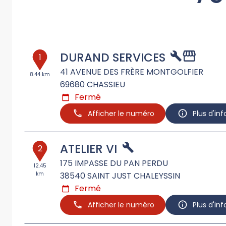
DURAND SERVICES
1
41 AVENUE DES FRÈRE MONTGOLFIER
8.44 km
69680
CHASSIEU
Fermé
Afficher le numéro
Plus d'in
ATELIER VI
2
175 IMPASSE DU PAN PERDU
12.45
km
38540
SAINT JUST CHALEYSSIN
Fermé
Afficher le numéro
Plus d'in