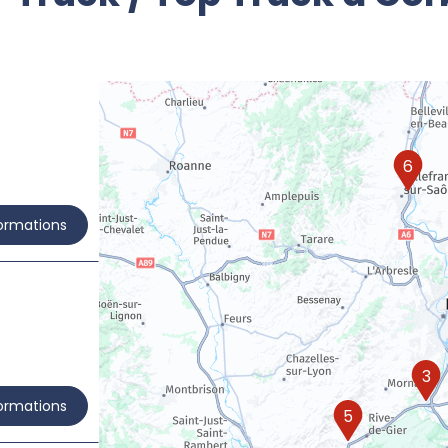
6
formations
3
formations
5