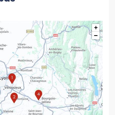
+
−
1
4
2