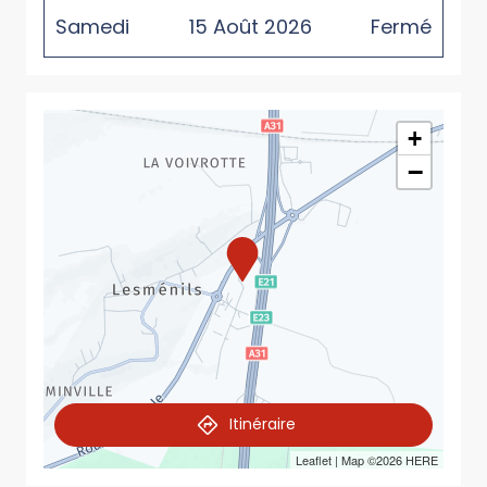
Samedi
15
Août
2026
Fermé
+
−
Itinéraire
Leaflet
| Map ©2026
HERE