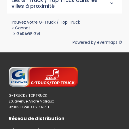
Les G-Truck / Top Truck dans les
villes à proximité
Trouvez votre G-Truck / Top Truck
>
Gannat
>
GARAGE GVI
Powered by
evermaps ©
G-TRUCK / TOP TRUCK
20, avenue André Malraux
92309 LEVALLOIS PERRET
Réseau de distribution