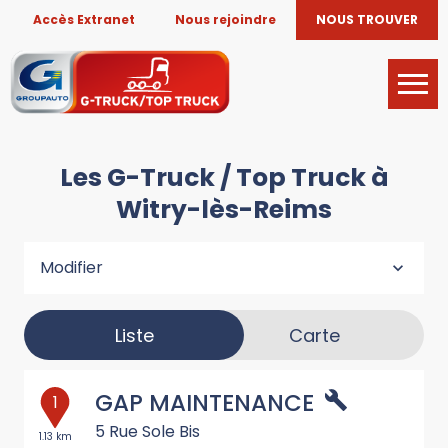
Accès Extranet
Nous rejoindre
NOUS TROUVER
Les G-Truck / Top Truck à
Witry-lès-Reims
Modifier
Liste
Carte
GAP MAINTENANCE
1
5 Rue Sole Bis
1.13 km