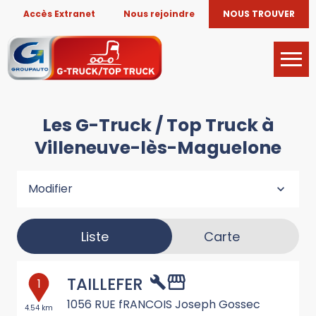
Accès Extranet
Nous rejoindre
NOUS TROUVER
Les G-Truck / Top Truck à
Villeneuve-lès-Maguelone
Modifier
Liste
Carte
TAILLEFER
1
1056 RUE fRANCOIS Joseph Gossec
4.54 km