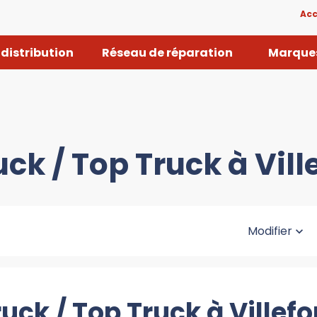
Acc
distribution
Réseau de réparation
Marques
uck / Top Truck à Vill
Modifier
uck / Top Truck à Villef