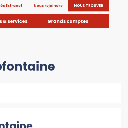
ès Extranet
Nous rejoindre
NOUS TROUVER
 & services
Grands comptes
efontaine
ontaine