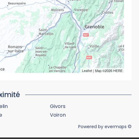
Leaflet
| Map ©2026
HERE
ximité
lin
Givors
e
Voiron
Powered by
evermaps ©