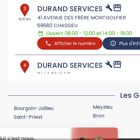
DURAND SERVICES
3
41 AVENUE DES FRÈRE MONTGOLFIER
18.31 km
69680
CHASSIEU
Ouvert 08:00 - 12:00 et 14:00 - 18:00
Afficher le numéro
Plus d'in
DURAND SERVICES
4
Z.I. LA SAULAIE
28.61
km
38670
CHASSE SUR RHONE
Ouvert 08:00 - 12:00 et 14:00 - 18:00
Les G
Afficher le numéro
Plus d'in
Meyzieu
Bourgoin-Jallieu
Bron
Saint-Priest
GARAGE SAINTHON
5
22 ZA LA RIVOIRE
30.82
km
38630
CORBELIN