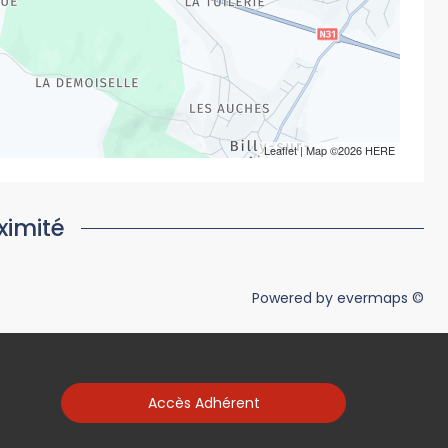
Leaflet
| Map ©2026
HERE
ximité
Powered by
evermaps ©
Accès Adhérent