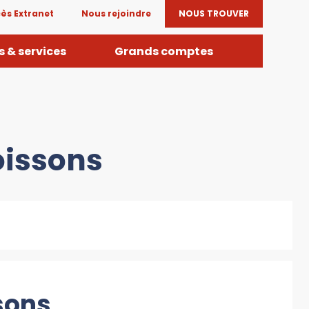
ès Extranet
Nous rejoindre
NOUS TROUVER
 & services
Grands comptes
oissons
sons