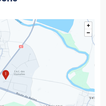
+
−
1