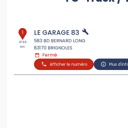
LE GARAGE 83
1
583 BD BERNARD LONG
47.69
km
83170
BRIGNOLES
Fermé
Afficher le numéro
Plus d'in