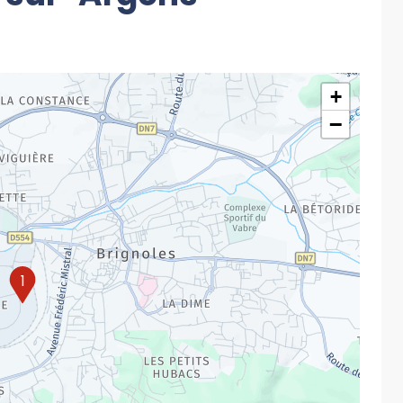
+
−
1