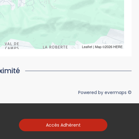
Leaflet
| Map ©2026
HERE
ximité
Powered by
evermaps ©
Accès Adhérent