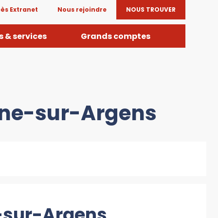
ès Extranet
Nous rejoindre
NOUS TROUVER
 & services
Grands comptes
une-sur-Argens
e-sur-Argens