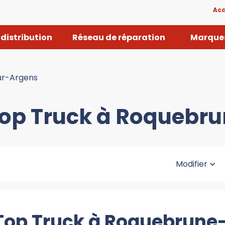
Acc
distribution
Réseau de réparation
Marques
ur-Argens
 Top Truck à Roquebr
Modifier
 Top Truck à Roquebrun