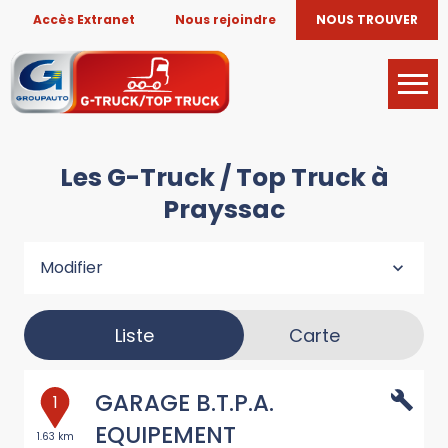
Accès Extranet
Nous rejoindre
NOUS TROUVER
Les G-Truck / Top Truck à
Prayssac
Modifier
Liste
Carte
GARAGE B.T.P.A.
1
EQUIPEMENT
1.63 km